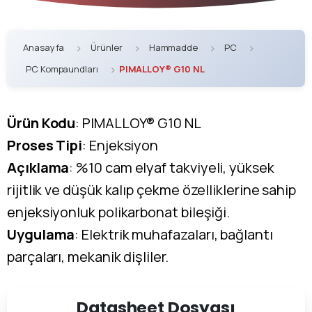
Anasayfa
Ürünler
Hammadde
PC
PC Kompaundları
PIMALLOY® G10 NL
Ürün Kodu
: PIMALLOY® G10 NL
Proses Tipi
: Enjeksiyon
Açıklama
: %10 cam elyaf takviyeli, yüksek
rijitlik ve düşük kalıp çekme özelliklerine sahip
enjeksiyonluk polikarbonat bileşiği.
Uygulama
: Elektrik muhafazaları, bağlantı
parçaları, mekanik dişliler.
Datasheet
Dosyası