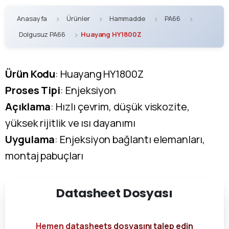
Anasayfa
Ürünler
Hammadde
PA66
Dolgusuz PA66
Huayang HY1800Z
Ürün Kodu
: Huayang HY1800Z
Proses Tipi
: Enjeksiyon
Açıklama
: Hızlı çevrim, düşük viskozite,
yüksek rijitlik ve ısı dayanımı
Uygulama
: Enjeksiyon bağlantı elemanları,
montaj pabuçları
Datasheet
Dosyası
Hemen datasheets dosyasını talep edin