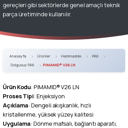
gereçleri gibi sektörlerde genel amaçlı teknik
parça üretiminde kullanılır.
Anasayfa
Ürünler
Hammadde
PA6
Dolgusuz PA6
PIMAMID® V26 LN
Ürün Kodu
: PIMAMID® V26 LN
Proses Tipi
: Enjeksiyon
Açıklama
: Dengeli akışkanlık, hızlı
kristallenme, yüksek yüzey kalitesi
Uygulama
: Dönme mafsalı, bağlantı aparatı,