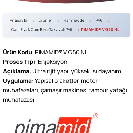
Anasayfa
Ürünler
Hammadde
PA6
Cam Elyaf/Cam Bilya Takviyeli PA6
PIMAMID® V G50 NL
Ürün Kodu
: PIMAMID® V G50 NL
Proses Tipi
: Enjeksiyon
Açıklama
: Ultra rijit yapı, yüksek ısı dayanımı
Uygulama
: Yapısal braketler, motor
muhafazaları, çamaşır makinesi tambur yatağı
muhafazası