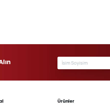
Alın
al
Ürünler