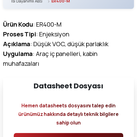
Isı Dayanımlı ABS
ER400-M
Ürün Kodu
: ER400-M
Proses Tipi
: Enjeksiyon
Açıklama
: Düşük VOC, düşük parlaklık
Uygulama
: Araç iç panelleri, kabin
muhafazaları
Datasheet
Dosyası
Hemen datasheets dosyasını talep edin
ürünümüz hakkında detaylı teknik bilgilere
sahip olun